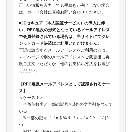
正しい情報を入力しても手続きが完了しない場合
は、カード会社に直接お問い合わせください。
■3Dセキュア（本人認証サービス）の導入に伴
い、RFC違反の形式となっているメールアドレス
で会員登録されている場合は、当サイトにてクレ
ジットカード決済はご利用いただけません。
下記に該当するメールアドレスをご利用の方は、
マイページで別のメールアドレスへご変更後に再
度ご注文いただくか、他のお支払い方法をお選び
ください。
【RFC違反メールアドレスとして認識されるケー
ス】
＜ケース１＞
半角英数字と一部の記号
※
以外の文字列を含んで
いる
※一部の記号（. ! # $ % & ‘ * + – / = ? ^ _ ` { | }
~）
例1）ab[cd@sunnyhealth.co.jp